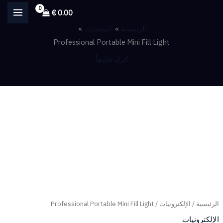
خطي
€
0.00
لى
الرئيسية
المنتجات
لمحتوى
Professional Portable Mini Fill Light
اترك تعليقاً
كمية
Professional
Portable
Mini
Fill
Light
الرئيسية
/
الإلكترونيات
/ Professional Portable Mini Fill Light
الإلكترونيات