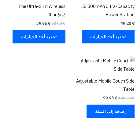
من
من
The Ultra-Slim Wireless
50,000mAh Ultra-Capacity
الأشكال
الأشكا
Charging
Power Station
المختلفة
المختلف
39.95
€
50.00
€
49.20
€
لهذا
لهذا
المنتج.
المنتج.
تحديد أحد الخيارات
تحديد أحد الخيارات
يمكن
يمكن
اختيار
اختيار
السعر
السعر
الخيارات
الخيارا
الأصلي
الحالي
على
على
هو:
هو:
99.95 €.
120.00 €.
صفحة
صفحة
Adjustable Mobile Couch Side
المنتج
المنتج
Table
99.95
€
120.00
€
إضافة إلى السلة